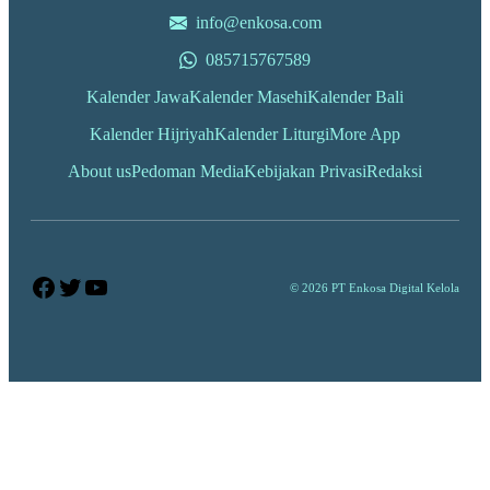
info@enkosa.com
085715767589
Kalender Jawa
Kalender Masehi
Kalender Bali
Kalender Hijriyah
Kalender Liturgi
More App
About us
Pedoman Media
Kebijakan Privasi
Redaksi
Facebook
Twitter
YouTube
© 2026 PT Enkosa Digital Kelola