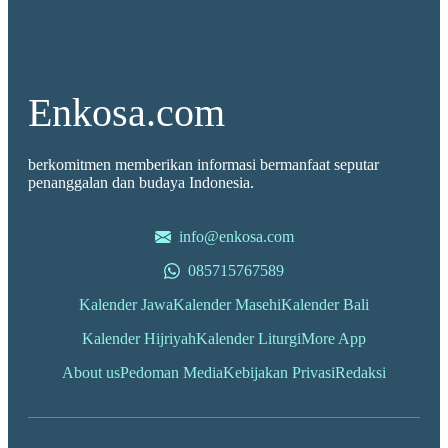
Enkosa.com
berkomitmen memberikan informasi bermanfaat seputar
penanggalan dan budaya Indonesia.
info@enkosa.com
085715767589
Kalender Jawa
Kalender Masehi
Kalender Bali
Kalender Hijriyah
Kalender Liturgi
More App
About us
Pedoman Media
Kebijakan Privasi
Redaksi