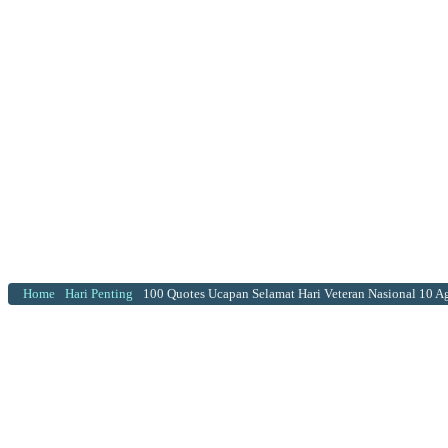
Home
Hari Penting
100 Quotes Ucapan Selamat Hari Veteran Nasional 10 A