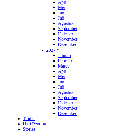
April
Mei
Juni
Juli
Agustus
September
Oktober
November
Desember
2027
Januari
Februari
Maret
April
Mei
Juni
Juli
Agustus
September
Oktober
November
Desember
Tradisi
Hari Penting
Stories