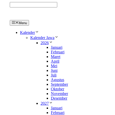
Langsung
ke
isi
Menu
Kalender
Kalender Jawa
2026
Januari
Februari
Maret
April
Mei
Juni
Juli
Agustus
September
Oktober
November
Desember
2027
Januari
Februari