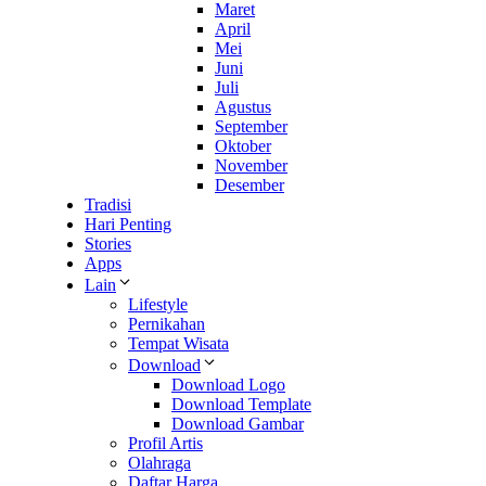
Maret
April
Mei
Juni
Juli
Agustus
September
Oktober
November
Desember
Tradisi
Hari Penting
Stories
Apps
Lain
Lifestyle
Pernikahan
Tempat Wisata
Download
Download Logo
Download Template
Download Gambar
Profil Artis
Olahraga
Daftar Harga