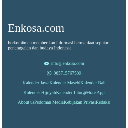
Enkosa.com
berkomitmen memberikan informasi bermanfaat seputar
penanggalan dan budaya Indonesia.
info@enkosa.com
085715767589
Kalender Jawa
Kalender Masehi
Kalender Bali
Kalender Hijriyah
Kalender Liturgi
More App
About us
Pedoman Media
Kebijakan Privasi
Redaksi