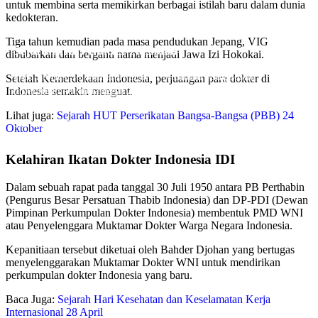
untuk membina serta memikirkan berbagai istilah baru dalam dunia
kedokteran.
Tiga tahun kemudian pada masa pendudukan Jepang, VIG
Sejarah Hari Dokter Nasional
dibubarkan dan berganti nama menjadi Jawa Izi Hokokai.
Web Stories Sejarah Hari Dokter Nasional yang selalu
Setelah Kemerdekaan Indonesia, perjuangan para dokter di
diperingati setiap tanggal 24 Oktober setiap tahunnya yang dapat
Indonesia semakin menguat.
anda jadikan referensi dan menambah wawasan
Lihat juga:
Sejarah HUT Perserikatan Bangsa-Bangsa (PBB) 24
Oleh Endik Eko
Oktober
Pada Okt 18, 2024
Kelahiran Ikatan Dokter Indonesia IDI
Dalam sebuah rapat pada tanggal 30 Juli 1950 antara PB Perthabin
(Pengurus Besar Persatuan Thabib Indonesia) dan DP-PDI (Dewan
Pimpinan Perkumpulan Dokter Indonesia) membentuk PMD WNI
atau Penyelenggara Muktamar Dokter Warga Negara Indonesia.
Kepanitiaan tersebut diketuai oleh Bahder Djohan yang bertugas
menyelenggarakan Muktamar Dokter WNI untuk mendirikan
perkumpulan dokter Indonesia yang baru.
Baca Juga:
Sejarah Hari Kesehatan dan Keselamatan Kerja
Internasional 28 April