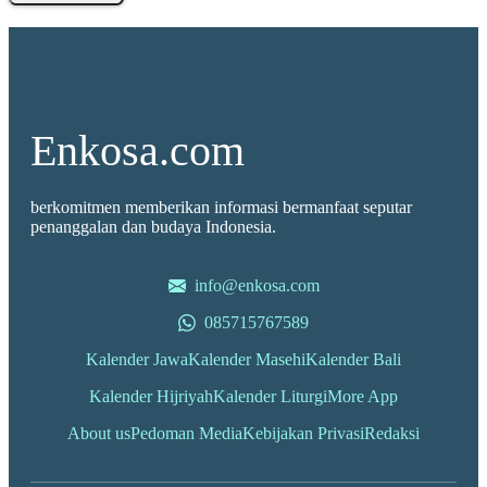
Enkosa.com
berkomitmen memberikan informasi bermanfaat seputar
penanggalan dan budaya Indonesia.
info@enkosa.com
085715767589
Kalender Jawa
Kalender Masehi
Kalender Bali
Kalender Hijriyah
Kalender Liturgi
More App
About us
Pedoman Media
Kebijakan Privasi
Redaksi