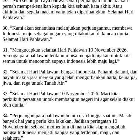
29. “Aku selalu percaya bahwa setiap perjuangan itu tidak akan
pernah memperkenalkan kepada kita sebuah kata akhir. Atau
akhiran dan segala macam yang telah diperjuangkan. Selamat Hari
Pahlawan.”
30. “Kami akan senantiasa melanjutkan perjuanganmu, membawa
Indonesia maju sebagai negara yang ditakutkan di kancah dunia.
Selamat Hari Pahlawan.”
31. “Mengucapkan selamat Hari Pahlawan 10 November 2026.
Semoga para pahlawan terdahulu bisa menjadi pijakan untuk kita
semua untuk mencontoh supaya indonesia lebih maju lagi.”
32. “Selamat Hari Pahlawan, bangsa Indonesia. Pahami, dalami, dan
hayati makna jasa mereka yang telah mengorbankan harta, keluarga,
jiwa, dan raga untuk Tanah Air.”
33. “Selamat Hari Pahlawan 10 November 2026. Mari kita
perkukuh persatuan untuk membangun negeri ini agar selalu diakui
oleh dunia.”
34. “Perjuangan para pahlawan belum usai hingga saat ini. Masih
banyak hal yang perlu kita lakukan. Jadikan peringatan 10
November ini sebagai momentum di mana kita siap mengubah
bangsa Indonesia menjadi bangsa yang terdepan, maju, dan
sejahtera.”