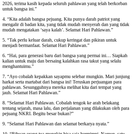
2026, terima kasih kepada seluruh pahlawan yang telah berkorban
untuk bangsa ini.”
4. “Kita adalah bangsa pejuang. Kita punya darah patriot yang
mengalir di badan kita, yang tidak mudah menyerah dan yang tidak
mudah mengatakan ‘saya kalah’. Selamat Hari Pahlawan.”
5. “Tak perlu keluar darah, cukup keringat dan pikiran untuk
menjadi bermanfaat. Selamat Hari Pahlawan.”
6. “Hai, para generasi baru dari bangsa yang permai ini… Siapkah
kalian untuk maju dan bersaing kalahkan rasa takut yang selalu
menghantuimu.”
7. “Ayo cobalah kepakkan sayapmu selebar mungkin. Mari junjung
harkat serta martabat dari bangsa ini! Teruskan perjuangan para
pahlawan. Sesungguhnya mereka melihat kita dari tempat yang
jauh. Selamat Hari Pahlawan.”
8. “Selamat Hari Pahlawan. Cobalah tengok ke arah belakang
tentang sejarah, masa lalu, dan perjalanan yang dilakukan oleh para
pejuang NKRI. Begitu besar bukan?”
9. “Selamat Hari Pahlawan dan selamat berkarya nyata.”
10. “Ribuan orang tua mungkin bisa saja bermimpi. Namun, satu