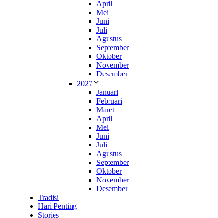
April
Mei
Juni
Juli
Agustus
September
Oktober
November
Desember
2027
Januari
Februari
Maret
April
Mei
Juni
Juli
Agustus
September
Oktober
November
Desember
Tradisi
Hari Penting
Stories