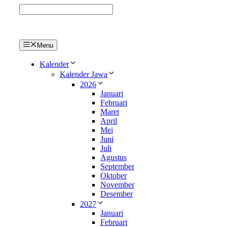
Langsung
ke
isi
Menu
Kalender
Kalender Jawa
2026
Januari
Februari
Maret
April
Mei
Juni
Juli
Agustus
September
Oktober
November
Desember
2027
Januari
Februari