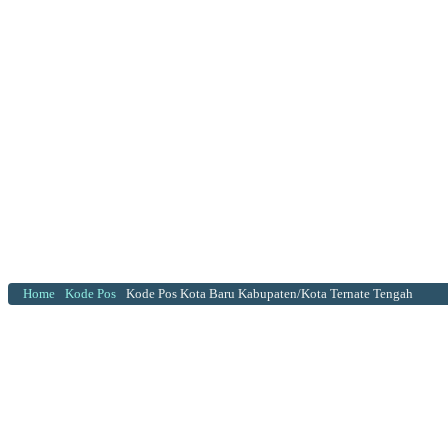
Home
Kode Pos
Kode Pos Kota Baru Kabupaten/Kota Ternate Tengah