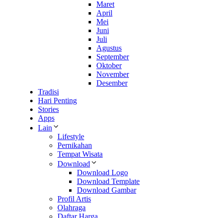
Maret
April
Mei
Juni
Juli
Agustus
September
Oktober
November
Desember
Tradisi
Hari Penting
Stories
Apps
Lain
Lifestyle
Pernikahan
Tempat Wisata
Download
Download Logo
Download Template
Download Gambar
Profil Artis
Olahraga
Daftar Harga