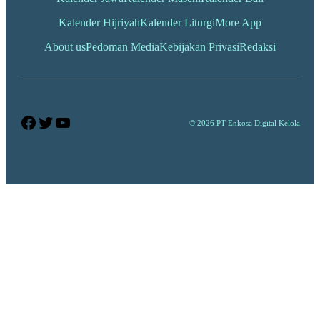
Kalender Hijriyah
Kalender Liturgi
More App
About us
Pedoman Media
Kebijakan Privasi
Redaksi
Facebook
Twitter
YouTube
© 2026 PT Enkosa Digital Kelola