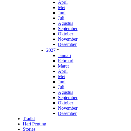
April
Mei
Juni
Juli
Agustus
September
Oktober
November
Desember
2027
Januari
Februari
Maret
April
Mei
Juni
Juli
Agustus
September
Oktober
November
Desember
Tradisi
Hari Penting
Stories