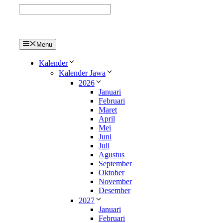
Langsung
ke
isi
Menu
Kalender
Kalender Jawa
2026
Januari
Februari
Maret
April
Mei
Juni
Juli
Agustus
September
Oktober
November
Desember
2027
Januari
Februari