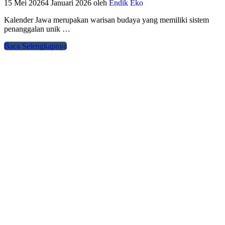
15 Mei 2026
4 Januari 2026
oleh
Endik Eko
Kalender Jawa merupakan warisan budaya yang memiliki sistem
penanggalan unik …
Baca Selengkapnya