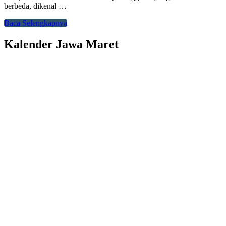
berbeda, dikenal …
Baca Selengkapnya
Kalender Jawa Maret