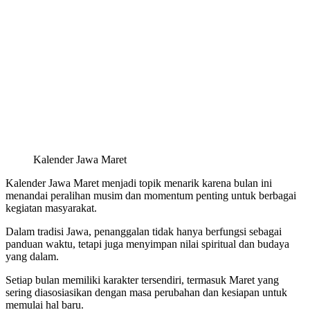
Kalender Jawa Maret
Kalender Jawa Maret menjadi topik menarik karena bulan ini
menandai peralihan musim dan momentum penting untuk berbagai
kegiatan masyarakat.
Dalam tradisi Jawa, penanggalan tidak hanya berfungsi sebagai
panduan waktu, tetapi juga menyimpan nilai spiritual dan budaya
yang dalam.
Setiap bulan memiliki karakter tersendiri, termasuk Maret yang
sering diasosiasikan dengan masa perubahan dan kesiapan untuk
memulai hal baru.