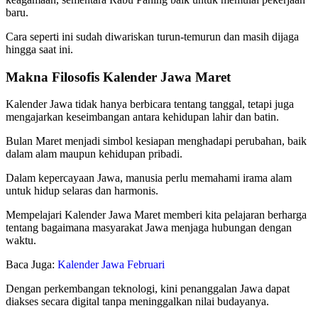
baru.
Cara seperti ini sudah diwariskan turun-temurun dan masih dijaga
hingga saat ini.
Makna Filosofis Kalender Jawa Maret
Kalender Jawa tidak hanya berbicara tentang tanggal, tetapi juga
mengajarkan keseimbangan antara kehidupan lahir dan batin.
Bulan Maret menjadi simbol kesiapan menghadapi perubahan, baik
dalam alam maupun kehidupan pribadi.
Dalam kepercayaan Jawa, manusia perlu memahami irama alam
untuk hidup selaras dan harmonis.
Mempelajari Kalender Jawa Maret memberi kita pelajaran berharga
tentang bagaimana masyarakat Jawa menjaga hubungan dengan
waktu.
Baca Juga:
Kalender Jawa Februari
Dengan perkembangan teknologi, kini penanggalan Jawa dapat
diakses secara digital tanpa meninggalkan nilai budayanya.