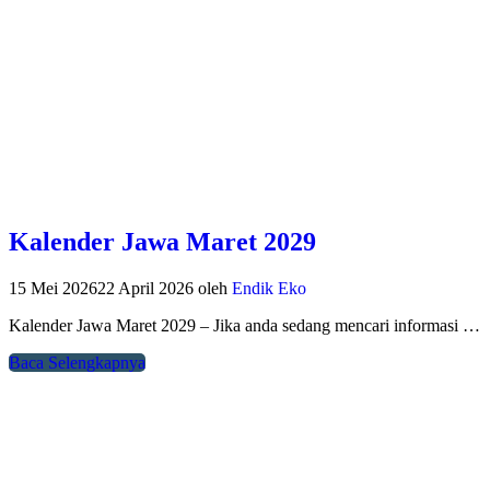
Kalender Jawa Maret 2029
15 Mei 2026
22 April 2026
oleh
Endik Eko
Kalender Jawa Maret 2029 – Jika anda sedang mencari informasi …
Baca Selengkapnya