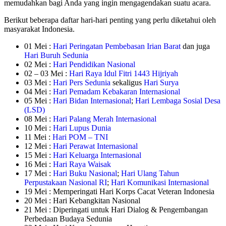
memudahkan bagi Anda yang ingin mengagendakan suatu acara.
Berikut beberapa daftar hari-hari penting yang perlu diketahui oleh
masyarakat Indonesia.
01 Mei :
Hari Peringatan Pembebasan Irian Barat
dan juga
Hari Buruh Sedunia
02 Mei :
Hari Pendidikan Nasional
02 – 03 Mei :
Hari Raya Idul Fitri 1443 Hijriyah
03 Mei :
Hari Pers Sedunia
sekaligus
Hari Surya
04 Mei :
Hari Pemadam Kebakaran Internasional
05 Mei :
Hari Bidan Internasional
;
Hari Lembaga Sosial Desa
(LSD)
08 Mei :
Hari Palang Merah Internasional
10 Mei :
Hari Lupus Dunia
11 Mei :
Hari POM – TNI
12 Mei :
Hari Perawat Internasional
15 Mei :
Hari Keluarga Internasional
16 Mei :
Hari Raya Waisak
17 Mei :
Hari Buku Nasional
;
Hari Ulang Tahun
Perpustakaan Nasional RI
;
Hari Komunikasi Internasional
19 Mei : Memperingati Hari Korps Cacat Veteran Indonesia
20 Mei : Hari Kebangkitan Nasional
21 Mei : Diperingati untuk Hari Dialog & Pengembangan
Perbedaan Budaya Sedunia