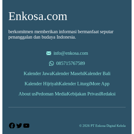
Enkosa.com
berkomitmen memberikan informasi bermanfaat seputar
penanggalan dan budaya Indonesia.
info@enkosa.com
085715767589
Kalender Jawa
Kalender Masehi
Kalender Bali
Kalender Hijriyah
Kalender Liturgi
More App
About us
Pedoman Media
Kebijakan Privasi
Redaksi
Facebook
Twitter
YouTube
© 2026 PT Enkosa Digital Kelola