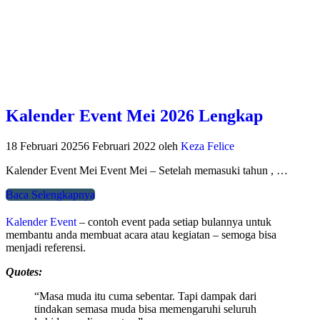
Kalender Event Mei 2026 Lengkap
18 Februari 2025
6 Februari 2022
oleh
Keza Felice
Kalender Event Mei Event Mei – Setelah memasuki tahun , …
Baca Selengkapnya
Kalender Event
– contoh event pada setiap bulannya untuk
membantu anda membuat acara atau kegiatan – semoga bisa
menjadi referensi.
Quotes:
“Masa muda itu cuma sebentar. Tapi dampak dari
tindakan semasa muda bisa memengaruhi seluruh