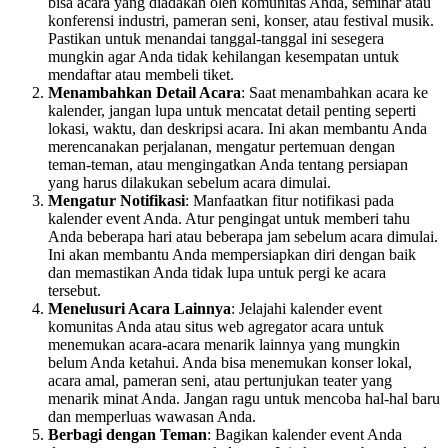
bisa acara yang diadakan oleh komunitas Anda, seminar atau
konferensi industri, pameran seni, konser, atau festival musik.
Pastikan untuk menandai tanggal-tanggal ini sesegera
mungkin agar Anda tidak kehilangan kesempatan untuk
mendaftar atau membeli tiket.
Menambahkan Detail Acara
: Saat menambahkan acara ke
kalender, jangan lupa untuk mencatat detail penting seperti
lokasi, waktu, dan deskripsi acara. Ini akan membantu Anda
merencanakan perjalanan, mengatur pertemuan dengan
teman-teman, atau mengingatkan Anda tentang persiapan
yang harus dilakukan sebelum acara dimulai.
Mengatur Notifikasi
: Manfaatkan fitur notifikasi pada
kalender event Anda. Atur pengingat untuk memberi tahu
Anda beberapa hari atau beberapa jam sebelum acara dimulai.
Ini akan membantu Anda mempersiapkan diri dengan baik
dan memastikan Anda tidak lupa untuk pergi ke acara
tersebut.
Menelusuri Acara Lainnya
: Jelajahi kalender event
komunitas Anda atau situs web agregator acara untuk
menemukan acara-acara menarik lainnya yang mungkin
belum Anda ketahui. Anda bisa menemukan konser lokal,
acara amal, pameran seni, atau pertunjukan teater yang
menarik minat Anda. Jangan ragu untuk mencoba hal-hal baru
dan memperluas wawasan Anda.
Berbagi dengan Teman
: Bagikan kalender event Anda