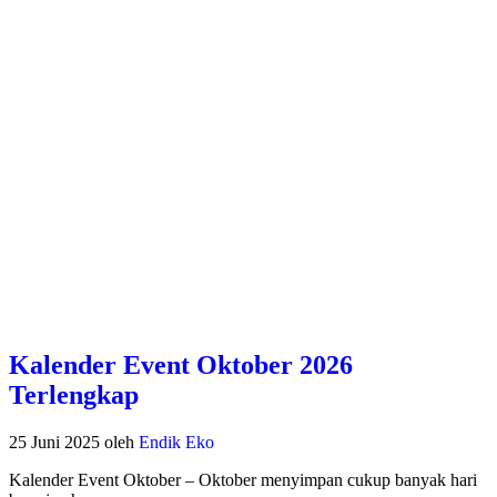
Kalender Event Oktober 2026
Terlengkap
25 Juni 2025
oleh
Endik Eko
Kalender Event Oktober – Oktober menyimpan cukup banyak hari