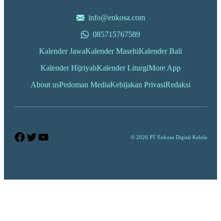
info@enkosa.com
085715767589
Kalender Jawa
Kalender Masehi
Kalender Bali
Kalender Hijriyah
Kalender Liturgi
More App
About us
Pedoman Media
Kebijakan Privasi
Redaksi
Facebook
Twitter
YouTube
© 2026 PT Enkosa Digital Kelola