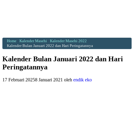
Home
Kalender Masehi
Kalender Masehi 2022
Kalender Bulan Januari 2022 dan Hari Peringatannya
Kalender Bulan Januari 2022 dan Hari
Peringatannya
17 Februari 2025
8 Januari 2021
oleh
endik eko