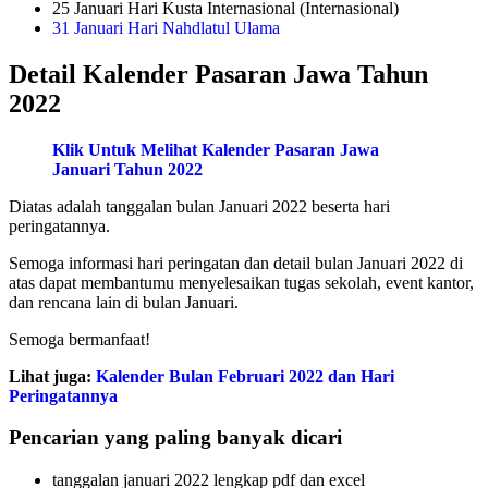
25 Januari Hari Kusta Internasional (Internasional)
31 Januari Hari Nahdlatul Ulama
Detail Kalender Pasaran Jawa Tahun
2022
Klik Untuk Melihat Kalender Pasaran Jawa
Januari Tahun 2022
Diatas adalah tanggalan bulan Januari 2022 beserta hari
peringatannya.
Semoga informasi hari peringatan dan detail bulan Januari 2022 di
atas dapat membantumu menyelesaikan tugas sekolah, event kantor,
dan rencana lain di bulan Januari.
Semoga bermanfaat!
Lihat juga:
Kalender Bulan Februari 2022 dan Hari
Peringatannya
Pencarian yang paling banyak dicari
tanggalan januari 2022 lengkap pdf dan excel