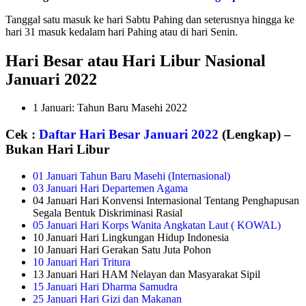
Tanggal satu masuk ke hari Sabtu Pahing dan seterusnya hingga ke
hari 31 masuk kedalam hari Pahing atau di hari Senin.
Hari Besar atau Hari Libur Nasional
Januari 2022
1 Januari: Tahun Baru Masehi 2022
Cek :
Daftar Hari Besar Januari 2022
(Lengkap) –
Bukan Hari Libur
01 Januari Tahun Baru Masehi (Internasional)
03 Januari Hari Departemen Agama
04 Januari Hari Konvensi Internasional Tentang Penghapusan
Segala Bentuk Diskriminasi Rasial
05 Januari Hari Korps Wanita Angkatan Laut ( KOWAL)
10 Januari Hari Lingkungan Hidup Indonesia
10 Januari Hari Gerakan Satu Juta Pohon
10 Januari Hari Tritura
13 Januari Hari HAM Nelayan dan Masyarakat Sipil
15 Januari Hari Dharma Samudra
25 Januari Hari Gizi dan Makanan