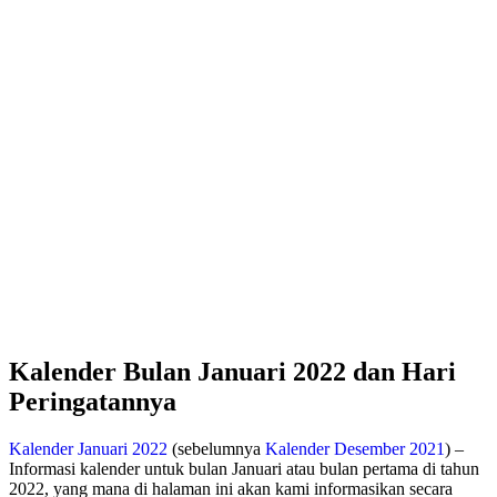
Kalender Bulan Januari 2022 dan Hari
Peringatannya
Kalender Januari 2022
(sebelumnya
Kalender Desember 2021
) –
Informasi kalender untuk bulan Januari atau bulan pertama di tahun
2022, yang mana di halaman ini akan kami informasikan secara