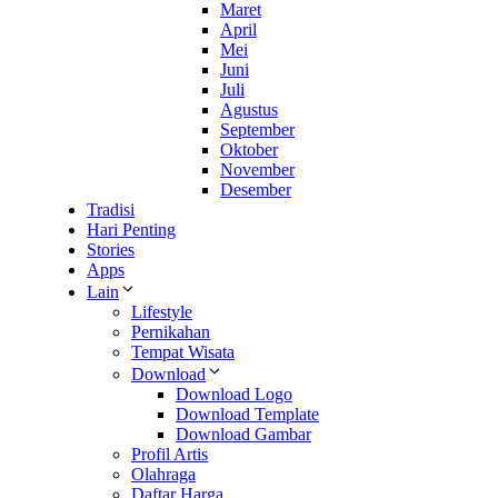
Maret
April
Mei
Juni
Juli
Agustus
September
Oktober
November
Desember
Tradisi
Hari Penting
Stories
Apps
Lain
Lifestyle
Pernikahan
Tempat Wisata
Download
Download Logo
Download Template
Download Gambar
Profil Artis
Olahraga
Daftar Harga