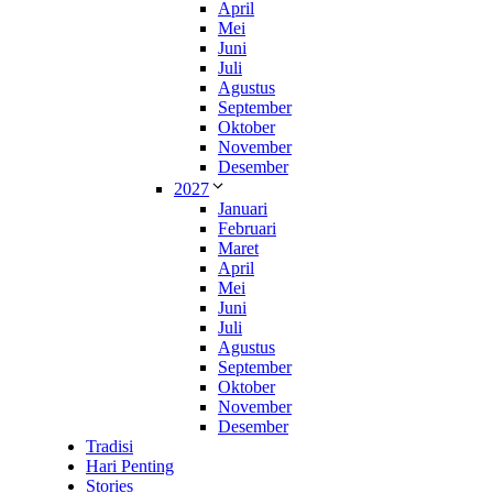
April
Mei
Juni
Juli
Agustus
September
Oktober
November
Desember
2027
Januari
Februari
Maret
April
Mei
Juni
Juli
Agustus
September
Oktober
November
Desember
Tradisi
Hari Penting
Stories