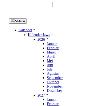
Langsung
ke
isi
Menu
Kalender
Kalender Jawa
2026
Januari
Februari
Maret
April
Mei
Juni
Juli
Agustus
September
Oktober
November
Desember
2027
Januari
Februari