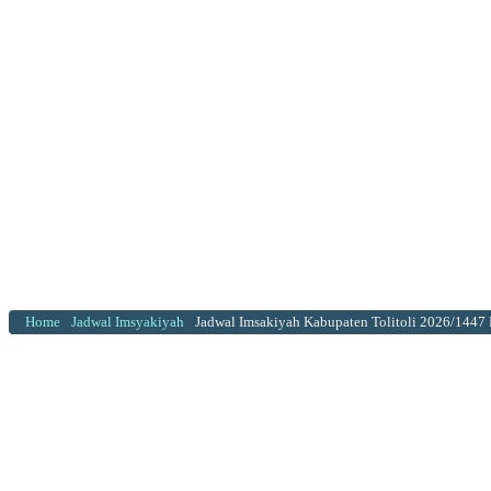
Home
Jadwal Imsyakiyah
Jadwal Imsakiyah Kabupaten Tolitoli 2026/1447