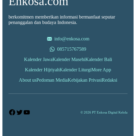
Enkosa.com
berkomitmen memberikan informasi bermanfaat seputar
penanggalan dan budaya Indonesia.
info@enkosa.com
085715767589
Kalender Jawa
Kalender Masehi
Kalender Bali
Kalender Hijriyah
Kalender Liturgi
More App
About us
Pedoman Media
Kebijakan Privasi
Redaksi
Facebook
Twitter
YouTube
© 2026 PT Enkosa Digital Kelola