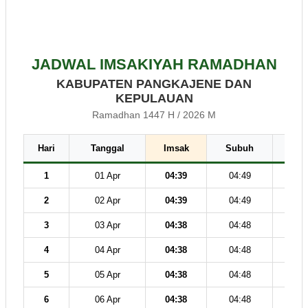
JADWAL IMSAKIYAH RAMADHAN
KABUPATEN PANGKAJENE DAN
KEPULAUAN
Ramadhan 1447 H / 2026 M
Hari
Tanggal
Imsak
Subuh
Dz
1
01 Apr
04:39
04:49
12
2
02 Apr
04:39
04:49
12
3
03 Apr
04:38
04:48
12
4
04 Apr
04:38
04:48
12
5
05 Apr
04:38
04:48
12
6
06 Apr
04:38
04:48
12