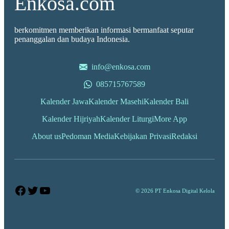
Enkosa.com
berkomitmen memberikan informasi bermanfaat seputar
penanggalan dan budaya Indonesia.
info@enkosa.com
085715767589
Kalender Jawa
Kalender Masehi
Kalender Bali
Kalender Hijriyah
Kalender Liturgi
More App
About us
Pedoman Media
Kebijakan Privasi
Redaksi
Facebook
Twitter
YouTube
© 2026 PT Enkosa Digital Kelola