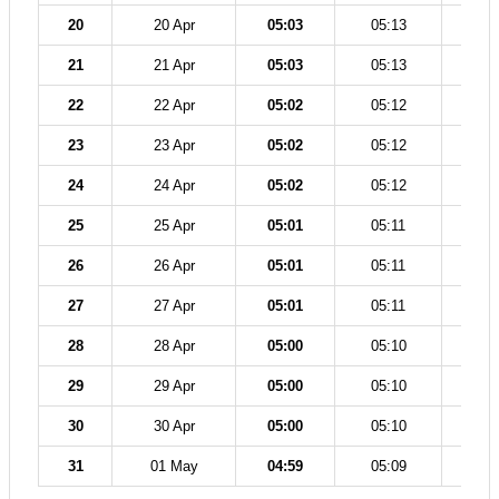
20
20 Apr
05:03
05:13
12
21
21 Apr
05:03
05:13
12
22
22 Apr
05:02
05:12
12
23
23 Apr
05:02
05:12
12
24
24 Apr
05:02
05:12
12
25
25 Apr
05:01
05:11
12
26
26 Apr
05:01
05:11
12
27
27 Apr
05:01
05:11
12
28
28 Apr
05:00
05:10
12
29
29 Apr
05:00
05:10
12
30
30 Apr
05:00
05:10
12
31
01 May
04:59
05:09
12