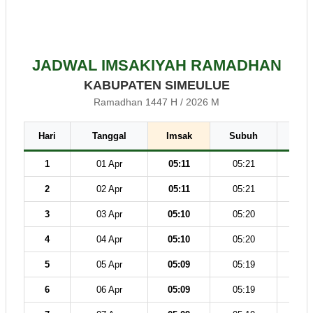
JADWAL IMSAKIYAH RAMADHAN
KABUPATEN SIMEULUE
Ramadhan 1447 H / 2026 M
Hari
Tanggal
Imsak
Subuh
Dz
1
01 Apr
05:11
05:21
12
2
02 Apr
05:11
05:21
12
3
03 Apr
05:10
05:20
12
4
04 Apr
05:10
05:20
12
5
05 Apr
05:09
05:19
12
6
06 Apr
05:09
05:19
12