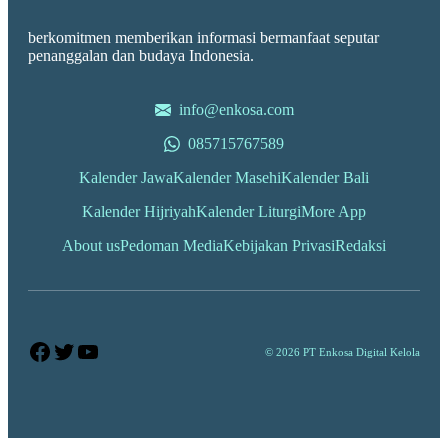
berkomitmen memberikan informasi bermanfaat seputar
penanggalan dan budaya Indonesia.
info@enkosa.com
085715767589
Kalender Jawa
Kalender Masehi
Kalender Bali
Kalender Hijriyah
Kalender Liturgi
More App
About us
Pedoman Media
Kebijakan Privasi
Redaksi
Facebook
Twitter
YouTube
© 2026 PT Enkosa Digital Kelola