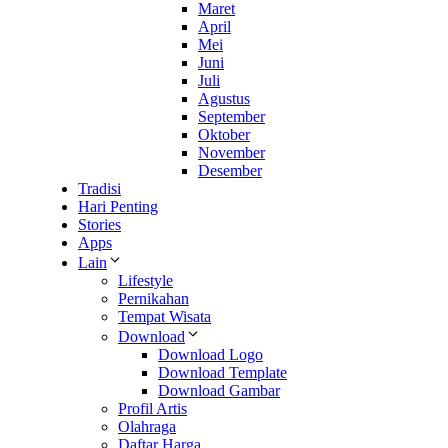
Maret
April
Mei
Juni
Juli
Agustus
September
Oktober
November
Desember
Tradisi
Hari Penting
Stories
Apps
Lain
Lifestyle
Pernikahan
Tempat Wisata
Download
Download Logo
Download Template
Download Gambar
Profil Artis
Olahraga
Daftar Harga