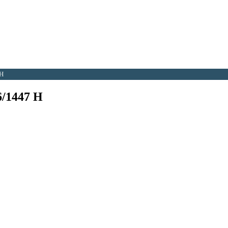
 H
6/1447 H