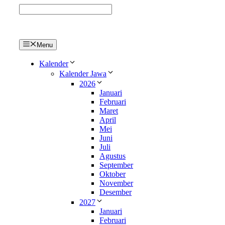
Langsung
ke
isi
Menu
Kalender
Kalender Jawa
2026
Januari
Februari
Maret
April
Mei
Juni
Juli
Agustus
September
Oktober
November
Desember
2027
Januari
Februari