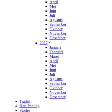
April
Mei
Juni
Juli
Agustus
September
Oktober
November
Desember
2027
Januari
Februari
Maret
April
Mei
Juni
Juli
Agustus
September
Oktober
November
Desember
Tradisi
Hari Penting
Stories