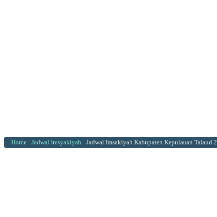
Home
Jadwal Imsyakiyah
Jadwal Imsakiyah Kabupaten Kepulauan Talaud 