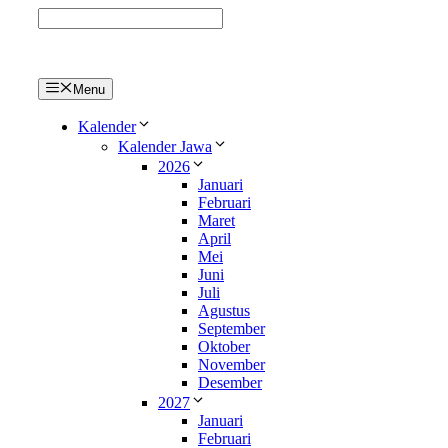
Langsung
ke
isi
Menu
Kalender
Kalender Jawa
2026
Januari
Februari
Maret
April
Mei
Juni
Juli
Agustus
September
Oktober
November
Desember
2027
Januari
Februari