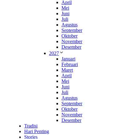
April
Mei
Juni
Juli
Agustus
September
Oktober
November
Desember
2027
Januari
Februari
Maret
April
Mei
Juni
Juli
Agustus
September
Oktober
November
Desember
Tradisi
Hari Penting
Stories