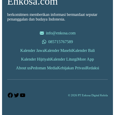
Enkosa.com
berkomitmen memberikan informasi bermanfaat seputar
penanggalan dan budaya Indonesia.
info@enkosa.com
085715767589
Kalender Jawa
Kalender Masehi
Kalender Bali
Kalender Hijriyah
Kalender Liturgi
More App
About us
Pedoman Media
Kebijakan Privasi
Redaksi
Facebook
Twitter
YouTube
© 2026 PT Enkosa Digital Kelola