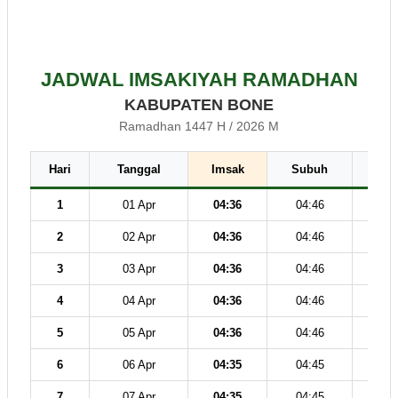
JADWAL IMSAKIYAH RAMADHAN
KABUPATEN BONE
Ramadhan 1447 H / 2026 M
Hari
Tanggal
Imsak
Subuh
Dz
1
01 Apr
04:36
04:46
12
2
02 Apr
04:36
04:46
12
3
03 Apr
04:36
04:46
12
4
04 Apr
04:36
04:46
12
5
05 Apr
04:36
04:46
12
6
06 Apr
04:35
04:45
12
7
07 Apr
04:35
04:45
12