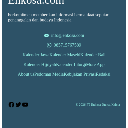
berkomitmen memberikan informasi bermanfaat seputar
penanggalan dan budaya Indonesia.
info@enkosa.com
085715767589
Kalender Jawa
Kalender Masehi
Kalender Bali
Kalender Hijriyah
Kalender Liturgi
More App
About us
Pedoman Media
Kebijakan Privasi
Redaksi
Facebook
Twitter
YouTube
© 2026 PT Enkosa Digital Kelola