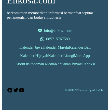
Enkosa.com
berkomitmen memberikan informasi bermanfaat seputar
penanggalan dan budaya Indonesia.
info@enkosa.com
085715767589
Kalender Jawa
Kalender Masehi
Kalender Bali
Kalender Hijriyah
Kalender Liturgi
More App
About us
Pedoman Media
Kebijakan Privasi
Redaksi
Facebook
Twitter
YouTube
© 2026 PT Enkosa Digital Kelola