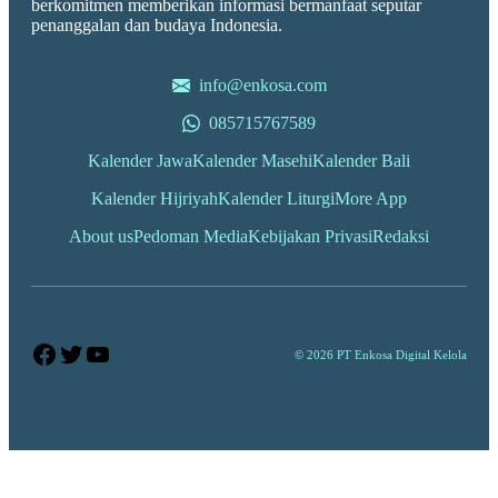
berkomitmen memberikan informasi bermanfaat seputar
penanggalan dan budaya Indonesia.
info@enkosa.com
085715767589
Kalender Jawa
Kalender Masehi
Kalender Bali
Kalender Hijriyah
Kalender Liturgi
More App
About us
Pedoman Media
Kebijakan Privasi
Redaksi
Facebook
Twitter
YouTube
© 2026 PT Enkosa Digital Kelola