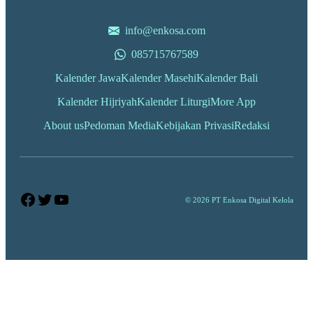
info@enkosa.com
085715767589
Kalender Jawa
Kalender Masehi
Kalender Bali
Kalender Hijriyah
Kalender Liturgi
More App
About us
Pedoman Media
Kebijakan Privasi
Redaksi
Facebook
Twitter
YouTube
© 2026 PT Enkosa Digital Kelola