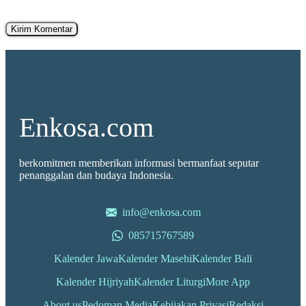
Enkosa.com
berkomitmen memberikan informasi bermanfaat seputar
penanggalan dan budaya Indonesia.
info@enkosa.com
085715767589
Kalender Jawa
Kalender Masehi
Kalender Bali
Kalender Hijriyah
Kalender Liturgi
More App
About us
Pedoman Media
Kebijakan Privasi
Redaksi