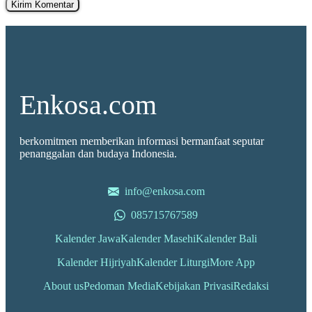
Enkosa.com
berkomitmen memberikan informasi bermanfaat seputar
penanggalan dan budaya Indonesia.
info@enkosa.com
085715767589
Kalender Jawa
Kalender Masehi
Kalender Bali
Kalender Hijriyah
Kalender Liturgi
More App
About us
Pedoman Media
Kebijakan Privasi
Redaksi