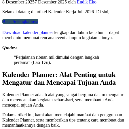
8 Desember 2025
7 Desember 2025
oleh
Endik Eko
Selamat datang di artikel Kalender Kerja Juli 2026. Di sini, …
Baca Selengkapnya
Download kalender planner
lengkap dari tahun ke tahun – dapat
membantu membuat rencana event ataupun kegiatan lainnya.
Quotes:
“Perjalanan ribuan mil dimulai dengan langkah
pertama” (Lao Tzu).
Kalender Planner: Alat Penting untuk
Mengatur dan Mencapai Tujuan Anda
Kalender Planner adalah alat yang sangat berguna dalam mengatur
dan merencanakan kegiatan sehari-hari, serta membantu Anda
mencapai tujuan Anda.
Dalam artikel ini, kami akan menjelajahi manfaat dan penggunaan
Kalender Planner, serta memberikan tips tentang cara membuat dan
memanfaatkannya dengan baik.