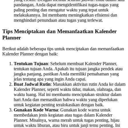
pandangan, Anda dapat mengidentifikasi tugas-tugas yang
paling penting dan mengatur waktu yang tepat untuk
melakukannya. Ini membantu meningkatkan efisiensi dan
menghindari penundaan atau tugas yang terlewat.
Tips Menciptakan dan Memanfaatkan Kalender
Planner
Berikut adalah beberapa tips untuk menciptakan dan memanfaatkan
Kalender Planner dengan baik:
Tentukan Tujuan
: Sebelum membuat Kalender Planner,
tentukan tujuan Anda. Apakah itu tujuan jangka pendek atau
jangka panjang, pastikan Anda memiliki pemahaman yang
jelas tentang apa yang ingin Anda capai.
Buat Jadwal Rutin
: Masukkan aktivitas rutin Anda ke dalam
Kalender Planner, seperti waktu tidur, makan, olahraga, dan
waktu luang. Hal ini membantu menciptakan struktur dalam
hari Anda dan memastikan bahwa waktu yang diperlukan
untuk kegiatan penting teralokasikan dengan baik.
Gunakan Kode Warna
: Gunakan kode warna untuk
membedakan jenis kegiatan atau tugas dalam Kalender
Planner. Misalnya, warna merah untuk tugas penting, hijau
untuk waktu liburan, atau biru untuk janji temu penting. Ini