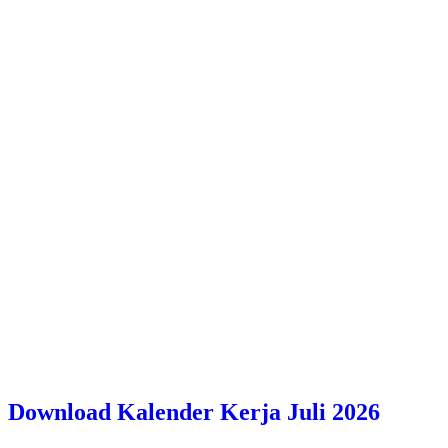
Download Kalender Kerja Juli 2026