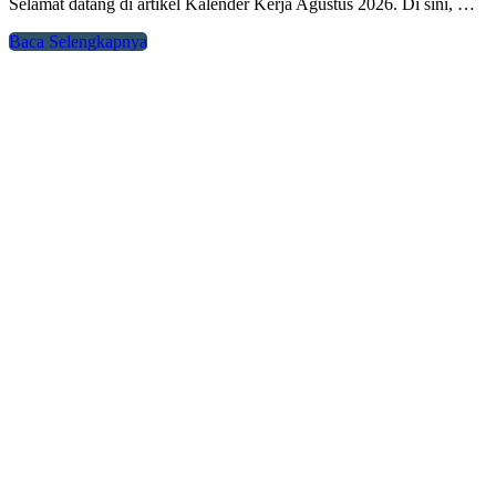
Selamat datang di artikel Kalender Kerja Agustus 2026. Di sini, …
Baca Selengkapnya