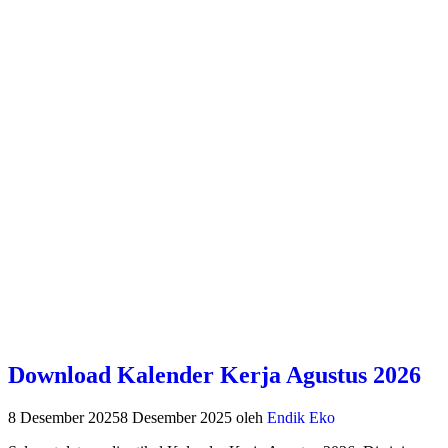
Download Kalender Kerja Agustus 2026
8 Desember 2025
8 Desember 2025
oleh
Endik Eko