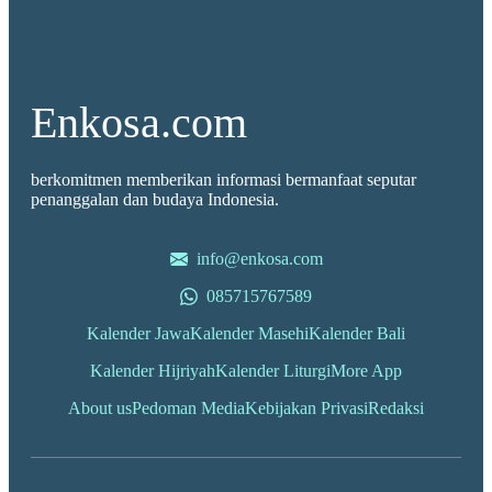
Enkosa.com
berkomitmen memberikan informasi bermanfaat seputar
penanggalan dan budaya Indonesia.
info@enkosa.com
085715767589
Kalender Jawa
Kalender Masehi
Kalender Bali
Kalender Hijriyah
Kalender Liturgi
More App
About us
Pedoman Media
Kebijakan Privasi
Redaksi