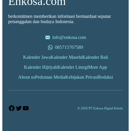
Enkosa.com
berkomitmen memberikan informasi bermanfaat seputar
penanggalan dan budaya Indonesia.
info@enkosa.com
085715767589
Kalender Jawa
Kalender Masehi
Kalender Bali
Kalender Hijriyah
Kalender Liturgi
More App
About us
Pedoman Media
Kebijakan Privasi
Redaksi
Facebook
Twitter
YouTube
© 2026 PT Enkosa Digital Kelola