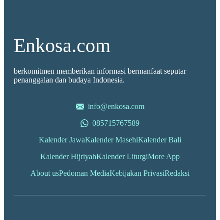
Enkosa.com
berkomitmen memberikan informasi bermanfaat seputar
penanggalan dan budaya Indonesia.
info@enkosa.com
085715767589
Kalender Jawa
Kalender Masehi
Kalender Bali
Kalender Hijriyah
Kalender Liturgi
More App
About us
Pedoman Media
Kebijakan Privasi
Redaksi