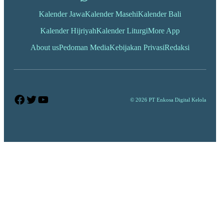
Kalender Jawa
Kalender Masehi
Kalender Bali
Kalender Hijriyah
Kalender Liturgi
More App
About us
Pedoman Media
Kebijakan Privasi
Redaksi
Facebook
Twitter
YouTube
© 2026 PT Enkosa Digital Kelola