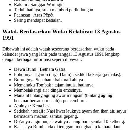
Rakam : Sanggar Waringin
Teduh hatinya, suka memberi perlindungan.
Paarasan : Aras Pêpêt
Sering mendapat kesialan.
Watak Berdasarkan Wuku Kelahiran 13 Agustus
1991
Dibawah ini adalah watak seseorang berdasarkan wuku pada
kalender jawa yang lahir pada tanggal 13 Agustus 1991 lengkap
dengan berbagai informasi seperti dibawah:
Dewa Bumi : Bethara Gatra.
Pohonnya Tigaron (Tiga Daun) : sedikit bekerja (pemalas).
Burungnya Sepahan : baik nafkahnya.
Memangku Tombak : tajam intuisi batinnya.
Membelakangi air : dingin emosinya.
Manahil lintang agung awor mungsuh (bintang agung
bersinar bersama musuh) : pencemburu.
Aralnya : Kena besi.
Sedekah / sesaji : Nasi liwet lauknya ayam dan ikan air, sayur
bermacam-macam, sambal gepeng.
Do’anya : ngumur, slawatnya : uang baru senilai 10 ketheng.
Kala Jaya Bumi : ada di tenggara menghadap ke barat laut.