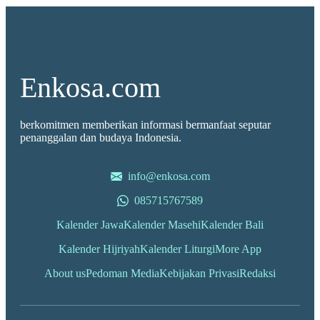
Enkosa.com
berkomitmen memberikan informasi bermanfaat seputar
penanggalan dan budaya Indonesia.
info@enkosa.com
085715767589
Kalender Jawa
Kalender Masehi
Kalender Bali
Kalender Hijriyah
Kalender Liturgi
More App
About us
Pedoman Media
Kebijakan Privasi
Redaksi