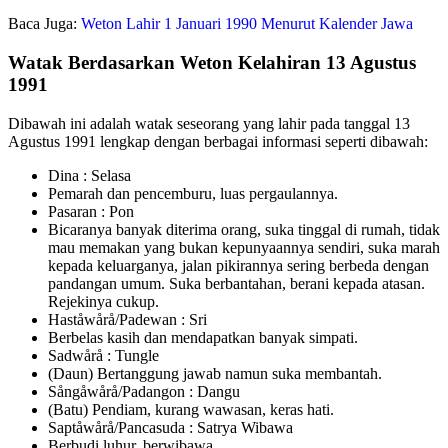
Baca Juga:
Weton Lahir 1 Januari 1990 Menurut Kalender Jawa
Watak Berdasarkan Weton Kelahiran 13 Agustus
1991
Dibawah ini adalah watak seseorang yang lahir pada tanggal 13
Agustus 1991 lengkap dengan berbagai informasi seperti dibawah:
Dina : Selasa
Pemarah dan pencemburu, luas pergaulannya.
Pasaran : Pon
Bicaranya banyak diterima orang, suka tinggal di rumah, tidak
mau memakan yang bukan kepunyaannya sendiri, suka marah
kepada keluarganya, jalan pikirannya sering berbeda dengan
pandangan umum. Suka berbantahan, berani kepada atasan.
Rejekinya cukup.
Haståwårå/Padewan : Sri
Berbelas kasih dan mendapatkan banyak simpati.
Sadwårå : Tungle
(Daun) Bertanggung jawab namun suka membantah.
Sångåwårå/Padangon : Dangu
(Batu) Pendiam, kurang wawasan, keras hati.
Saptåwårå/Pancasuda : Satrya Wibawa
Berbudi luhur, berwibawa.