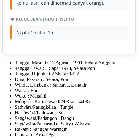
kemuliaan, dan dihormati banyak orang).
❤️ KECOCOKAN JODOH (NEPTU)
Neptu 10 atau 15.
Tanggal Masehi : 13 Agustus 1991, Selasa Anggara
Tanggal Jawa : 2 Sapar 1924, Selasa Pon
Tanggal Hijriah : 02 Shafar 1412
Dina, Pasaran : Selasa, Pon
Windu, Lambang : Sancaya, Langkir
Warsa : Ehe
Wuku : Manahil
Môngsô : Karo-Pusa (02/08 s/d 24/08)
Sadwårå/Paringkêlan : Tungle
Haståwårå/Padewan : Sri
Sångåwårå/Padangon : Dangu
Saptåwårå/Pancasuda : Satrya Wibawa
Rakam : Sanggar Waringin
Paarasan : Aras Pêpêt