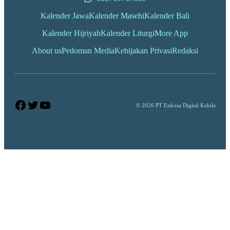
Kalender Jawa
Kalender Masehi
Kalender Bali
Kalender Hijriyah
Kalender Liturgi
More App
About us
Pedoman Media
Kebijakan Privasi
Redaksi
Facebook
Twitter
YouTube
© 2026 PT Enkosa Digital Kelola