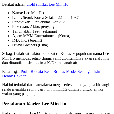
Berikut adalah
profil singkat Lee Min Ho
Nama: Lee Min Ho
Lahir: Seoul, Korea Selatan 22 Juni 1987
Pendidikan: Universitas Konkuk
Pekerjaan: Aktor, penyanyi
Tahun aktif: 1997–sekarang
Agen: MYM Entertainment (Korea)
IMX Inc. (Jepang)
Huayi Brothers (Cina)
Sebagai salah satu aktor berbakat di Korea, kepopuleran nama Lee
Min Ho membuat setiap drama yang dibintanginya akan selalu hits
dan dinantikan oleh pecinta K-Drama tanah air.
Baca Juga:
Profil Biodata Bella Bonita, Model Sekaligus Istri
Denny Caknan
Hal ini terbukti dari banyaknya mega series drama yang ia bintangi
selalu memiliki rating yang tinggi hingga diminati untuk jangka
waktu yang panjang.
Perjalanan Karier Lee Min Ho
Pada awal karier Lee Min Ho, ia tentu tidak langsung mendapatkan