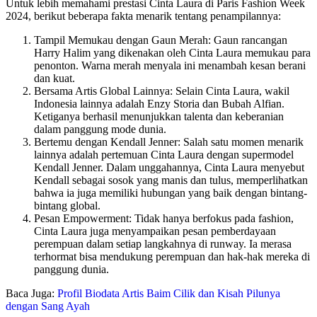
Untuk lebih memahami prestasi Cinta Laura di Paris Fashion Week
2024, berikut beberapa fakta menarik tentang penampilannya:
Tampil Memukau dengan Gaun Merah: Gaun rancangan
Harry Halim yang dikenakan oleh Cinta Laura memukau para
penonton. Warna merah menyala ini menambah kesan berani
dan kuat.
Bersama Artis Global Lainnya: Selain Cinta Laura, wakil
Indonesia lainnya adalah Enzy Storia dan Bubah Alfian.
Ketiganya berhasil menunjukkan talenta dan keberanian
dalam panggung mode dunia.
Bertemu dengan Kendall Jenner: Salah satu momen menarik
lainnya adalah pertemuan Cinta Laura dengan supermodel
Kendall Jenner. Dalam unggahannya, Cinta Laura menyebut
Kendall sebagai sosok yang manis dan tulus, memperlihatkan
bahwa ia juga memiliki hubungan yang baik dengan bintang-
bintang global.
Pesan Empowerment: Tidak hanya berfokus pada fashion,
Cinta Laura juga menyampaikan pesan pemberdayaan
perempuan dalam setiap langkahnya di runway. Ia merasa
terhormat bisa mendukung perempuan dan hak-hak mereka di
panggung dunia.
Baca Juga:
Profil Biodata Artis Baim Cilik dan Kisah Pilunya
dengan Sang Ayah