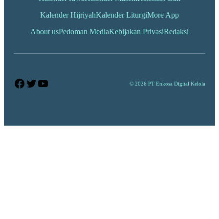
Kalender Hijriyah
Kalender Liturgi
More App
About us
Pedoman Media
Kebijakan Privasi
Redaksi
Facebook
Twitter
YouTube
© 2026 PT Enkosa Digital Kelola