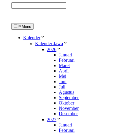
Langsung
ke
isi
Menu
Kalender
Kalender Jawa
2026
Januari
Februari
Maret
April
Mei
Juni
Juli
Agustus
September
Oktober
November
Desember
2027
Januari
Februari