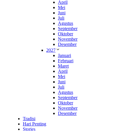
April
Mei
Juni
Juli
Agustus
September
Oktober
November
Desember
2027
Januari
Februari
Maret
April
Mei
Juni
Juli
Agustus
September
Oktober
November
Desember
Tradisi
Hari Penting
Stories