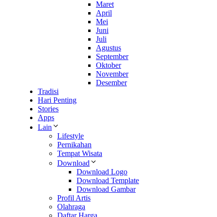
Maret
April
Mei
Juni
Juli
Agustus
September
Oktober
November
Desember
Tradisi
Hari Penting
Stories
Apps
Lain
Lifestyle
Pernikahan
Tempat Wisata
Download
Download Logo
Download Template
Download Gambar
Profil Artis
Olahraga
Daftar Harga