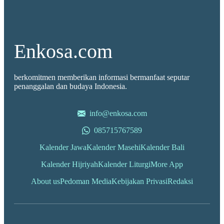
Enkosa.com
berkomitmen memberikan informasi bermanfaat seputar
penanggalan dan budaya Indonesia.
info@enkosa.com
085715767589
Kalender Jawa
Kalender Masehi
Kalender Bali
Kalender Hijriyah
Kalender Liturgi
More App
About us
Pedoman Media
Kebijakan Privasi
Redaksi