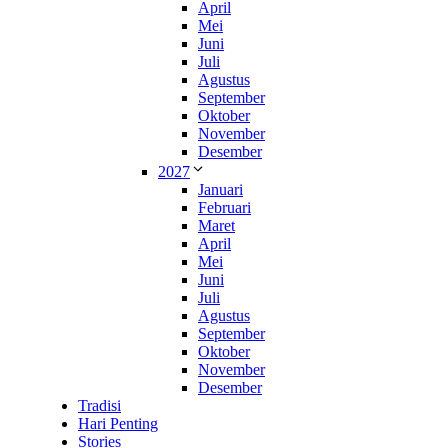
April
Mei
Juni
Juli
Agustus
September
Oktober
November
Desember
2027
Januari
Februari
Maret
April
Mei
Juni
Juli
Agustus
September
Oktober
November
Desember
Tradisi
Hari Penting
Stories