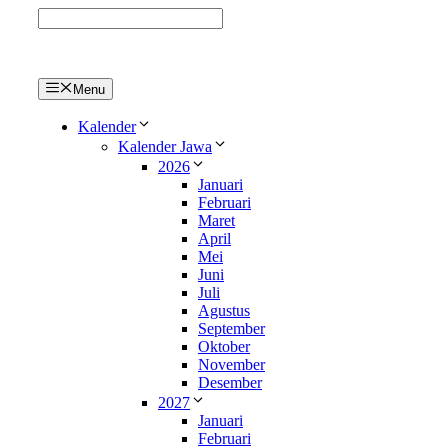
Langsung
ke
isi
Menu
Kalender
Kalender Jawa
2026
Januari
Februari
Maret
April
Mei
Juni
Juli
Agustus
September
Oktober
November
Desember
2027
Januari
Februari