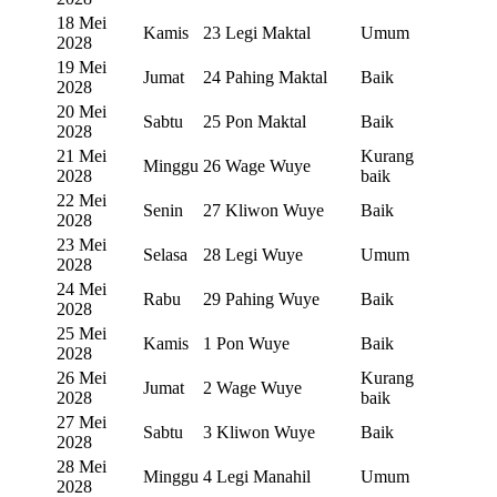
18 Mei
Kamis
23 Legi Maktal
Umum
2028
19 Mei
Jumat
24 Pahing Maktal
Baik
2028
20 Mei
Sabtu
25 Pon Maktal
Baik
2028
21 Mei
Kurang
Minggu
26 Wage Wuye
2028
baik
22 Mei
Senin
27 Kliwon Wuye
Baik
2028
23 Mei
Selasa
28 Legi Wuye
Umum
2028
24 Mei
Rabu
29 Pahing Wuye
Baik
2028
25 Mei
Kamis
1 Pon Wuye
Baik
2028
26 Mei
Kurang
Jumat
2 Wage Wuye
2028
baik
27 Mei
Sabtu
3 Kliwon Wuye
Baik
2028
28 Mei
Minggu
4 Legi Manahil
Umum
2028