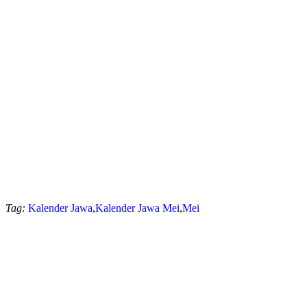
Tag:
Kalender Jawa
,
Kalender Jawa Mei
,
Mei