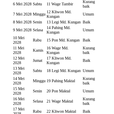
Kurang
6 Mei 2028
Sabtu
11 Wage Tambir
baik
12 Kliwon Md.
7 Mei 2028
Minggu
Umum
Kungan
8 Mei 2028
Senin
13 Legi Md. Kungan
Baik
14 Pahing Md.
9 Mei 2028
Selasa
Umum
Kungan
10 Mei
Rabu
15 Pon Md. Kungan
Baik
2028
11 Mei
16 Wage Md.
Kurang
Kamis
2028
Kungan
baik
12 Mei
17 Kliwon Md.
Jumat
Baik
2028
Kungan
13 Mei
Sabtu
18 Legi Md. Kungan
Umum
2028
14 Mei
Kurang
Minggu
19 Pahing Maktal
2028
baik
15 Mei
Senin
20 Pon Maktal
Umum
2028
16 Mei
Kurang
Selasa
21 Wage Maktal
2028
baik
17 Mei
Rabu
22 Kliwon Maktal
Baik
2028