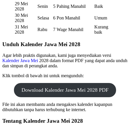
29 Mei
Senin
5 Pahing Manahil
Baik
2028
30 Mei
Selasa
6 Pon Manahil
Umum
2028
31 Mei
Kurang
Rabu
7 Wage Manahil
2028
baik
Unduh Kalender Jawa Mei 2028
Agar lebih praktis digunakan, kami juga menyediakan versi
Kalender Jawa Mei
2028 dalam format PDF yang dapat anda unduh
dan simpan di perangkat anda.
Klik tombol di bawah ini untuk mengunduh:
Download Kalender Jawa Mei 2028 PDF
File ini akan membantu anda mengakses kalender kapanpun
dibutuhkan tanpa harus terhubung ke internet.
Tentang Kalender Jawa Mei 2028