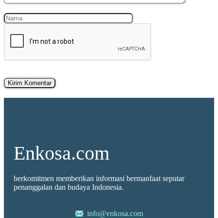
Nama
Surel
Enkosa.com
berkomitmen memberikan informasi bermanfaat seputar
penanggalan dan budaya Indonesia.
info@enkosa.com