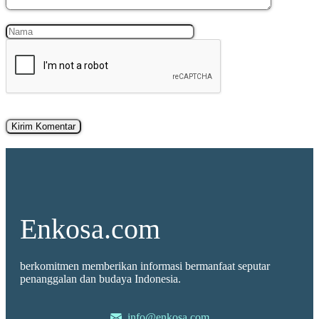
Nama
Surel
Enkosa.com
berkomitmen memberikan informasi bermanfaat seputar
penanggalan dan budaya Indonesia.
info@enkosa.com