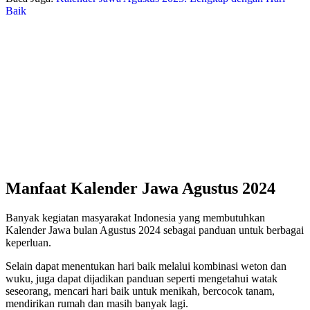
Baik
Manfaat Kalender Jawa Agustus 2024
Banyak kegiatan masyarakat Indonesia yang membutuhkan
Kalender Jawa bulan Agustus 2024 sebagai panduan untuk berbagai
keperluan.
Selain dapat menentukan hari baik melalui kombinasi weton dan
wuku, juga dapat dijadikan panduan seperti mengetahui watak
seseorang, mencari hari baik untuk menikah, bercocok tanam,
mendirikan rumah dan masih banyak lagi.