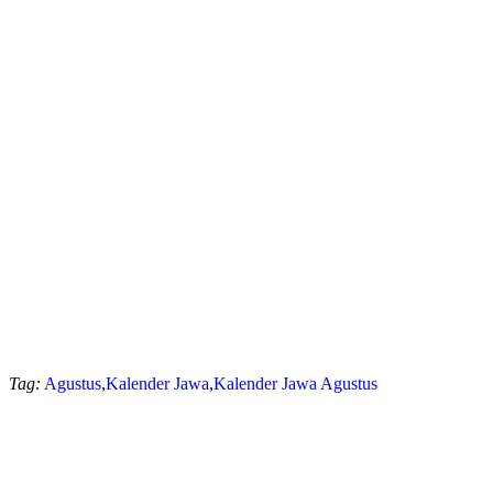
Tag:
Agustus
,
Kalender Jawa
,
Kalender Jawa Agustus