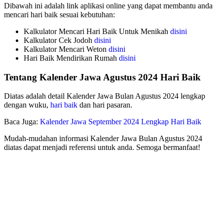
Dibawah ini adalah link aplikasi online yang dapat membantu anda
mencari hari baik sesuai kebutuhan:
Kalkulator Mencari Hari Baik Untuk Menikah
disini
Kalkulator Cek Jodoh
disini
Kalkulator Mencari Weton
disini
Hari Baik Mendirikan Rumah
disini
Tentang Kalender Jawa Agustus 2024 Hari Baik
Diatas adalah detail Kalender Jawa Bulan Agustus 2024 lengkap
dengan wuku,
hari baik
dan hari pasaran.
Baca Juga:
Kalender Jawa September 2024 Lengkap Hari Baik
Mudah-mudahan informasi Kalender Jawa Bulan Agustus 2024
diatas dapat menjadi referensi untuk anda. Semoga bermanfaat!