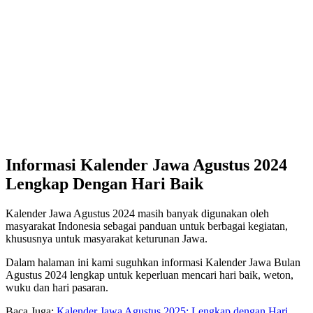
Informasi Kalender Jawa Agustus 2024
Lengkap Dengan Hari Baik
Kalender Jawa Agustus 2024 masih banyak digunakan oleh
masyarakat Indonesia sebagai panduan untuk berbagai kegiatan,
khususnya untuk masyarakat keturunan Jawa.
Dalam halaman ini kami suguhkan informasi Kalender Jawa Bulan
Agustus 2024 lengkap untuk keperluan mencari hari baik, weton,
wuku dan hari pasaran.
Baca Juga:
Kalender Jawa Agustus 2025: Lengkap dengan Hari