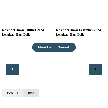
Kalender Jawa Januari 2024
Kalender Jawa Desember 2024
Lengkap Hari Baik
Lengkap Hari Baik
Muat Lebih Banyak
Penulis
Info