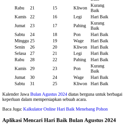
Kurang
Rabu
21
15
Kliwon
Baik
Kamis
22
16
Legi
Hari Baik
Kurang
Jumat
23
17
Pahing
Baik
Sabtu
24
18
Pon
Hari Baik
Minggu
25
19
Wage
Hari Baik
Senin
26
20
Kliwon
Hari Baik
Selasa
27
21
Legi
Hari Baik
Rabu
28
22
Pahing
Hari Baik
Kurang
Kamis
29
23
Pon
Baik
Jumat
30
24
Wage
Hari Baik
Sabtu
31
25
Kliwon
Hari Baik
Kalender Jawa
Bulan Agustus 2024
diatas berguna untuk berbagai
keperluan dalam mempersiapkan sebuah acara.
Baca Juga:
Kalkulator Online Hari Baik Menebang Pohon
Aplikasi Mencari Hari Baik Bulan Agustus 2024