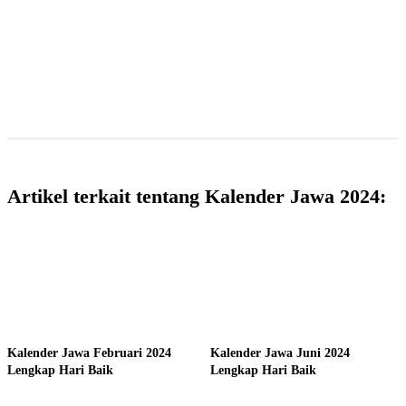
Artikel terkait tentang Kalender Jawa 2024:
Kalender Jawa Februari 2024
Kalender Jawa Juni 2024
Lengkap Hari Baik
Lengkap Hari Baik