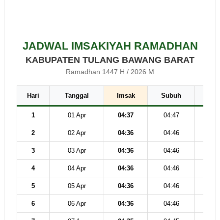
JADWAL IMSAKIYAH RAMADHAN
KABUPATEN TULANG BAWANG BARAT
Ramadhan 1447 H / 2026 M
Hari
Tanggal
Imsak
Subuh
Dz
1
01 Apr
04:37
04:47
12
2
02 Apr
04:36
04:46
12
3
03 Apr
04:36
04:46
12
4
04 Apr
04:36
04:46
12
5
05 Apr
04:36
04:46
12
6
06 Apr
04:36
04:46
12