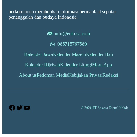
berkomitmen memberikan informasi bermanfaat seputar
penanggalan dan budaya Indonesia.
info@enkosa.com
085715767589
Kalender Jawa
Kalender Masehi
Kalender Bali
Kalender Hijriyah
Kalender Liturgi
More App
About us
Pedoman Media
Kebijakan Privasi
Redaksi
Facebook
Twitter
YouTube
© 2026 PT Enkosa Digital Kelola