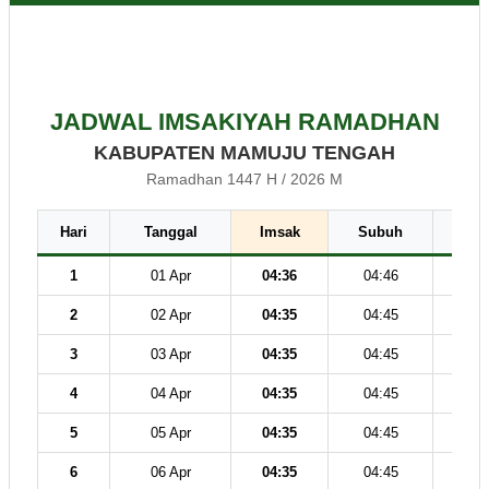
JADWAL IMSAKIYAH RAMADHAN
KABUPATEN MAMUJU TENGAH
Ramadhan 1447 H / 2026 M
Hari
Tanggal
Imsak
Subuh
Dz
1
01 Apr
04:36
04:46
12
2
02 Apr
04:35
04:45
12
3
03 Apr
04:35
04:45
12
4
04 Apr
04:35
04:45
12
5
05 Apr
04:35
04:45
12
6
06 Apr
04:35
04:45
12