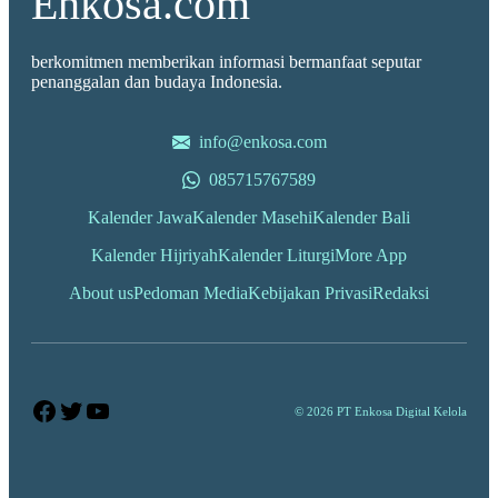
Enkosa.com
berkomitmen memberikan informasi bermanfaat seputar
penanggalan dan budaya Indonesia.
info@enkosa.com
085715767589
Kalender Jawa
Kalender Masehi
Kalender Bali
Kalender Hijriyah
Kalender Liturgi
More App
About us
Pedoman Media
Kebijakan Privasi
Redaksi
Facebook
Twitter
YouTube
© 2026 PT Enkosa Digital Kelola