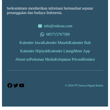
berkomitmen memberikan informasi bermanfaat seputar
penanggalan dan budaya Indonesia.
info@enkosa.com
085715767589
Kalender Jawa
Kalender Masehi
Kalender Bali
Kalender Hijriyah
Kalender Liturgi
More App
About us
Pedoman Media
Kebijakan Privasi
Redaksi
Facebook
Twitter
YouTube
© 2026 PT Enkosa Digital Kelola