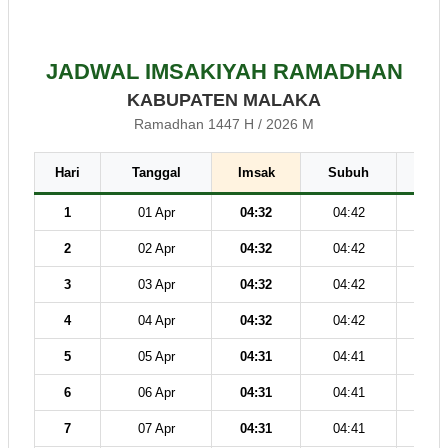
JADWAL IMSAKIYAH RAMADHAN
KABUPATEN MALAKA
Ramadhan 1447 H / 2026 M
Hari
Tanggal
Imsak
Subuh
Dz
1
01 Apr
04:32
04:42
12
2
02 Apr
04:32
04:42
12
3
03 Apr
04:32
04:42
12
4
04 Apr
04:32
04:42
12
5
05 Apr
04:31
04:41
11
6
06 Apr
04:31
04:41
11
7
07 Apr
04:31
04:41
11