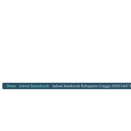
Home
Jadwal Imsyakiyah
Jadwal Imsakiyah Kabupaten Lingga 2026/1447 