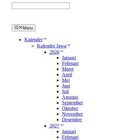
Langsung
ke
isi
Menu
Kalender
Kalender Jawa
2026
Januari
Februari
Maret
April
Mei
Juni
Juli
Agustus
September
Oktober
November
Desember
2027
Januari
Februari