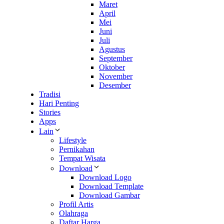
Maret
April
Mei
Juni
Juli
Agustus
September
Oktober
November
Desember
Tradisi
Hari Penting
Stories
Apps
Lain
Lifestyle
Pernikahan
Tempat Wisata
Download
Download Logo
Download Template
Download Gambar
Profil Artis
Olahraga
Daftar Harga