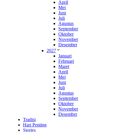
April
Mei
Juni
Juli
Agustus
September
Oktober
November
Desember
2027
Januari
Februari
Maret
April
Mei
Juni
Juli
Agustus
September
Oktober
November
Desember
Tradisi
Hari Penting
Stories