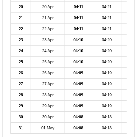
20
20 Apr
04:11
04:21
11
21
21 Apr
04:11
04:21
11
22
22 Apr
04:11
04:21
11
23
23 Apr
04:10
04:20
11
24
24 Apr
04:10
04:20
11
25
25 Apr
04:10
04:20
11
26
26 Apr
04:09
04:19
11
27
27 Apr
04:09
04:19
11
28
28 Apr
04:09
04:19
11
29
29 Apr
04:09
04:19
11
30
30 Apr
04:08
04:18
11
31
01 May
04:08
04:18
11