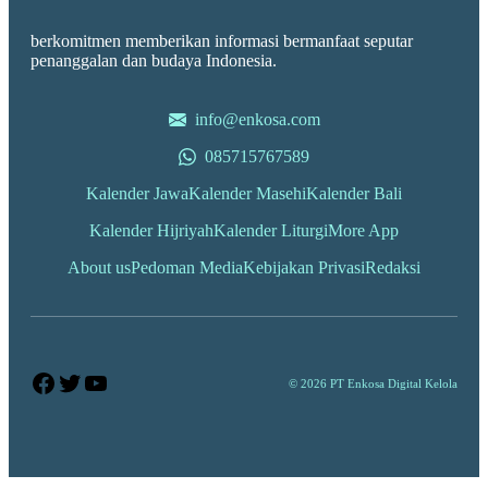
berkomitmen memberikan informasi bermanfaat seputar
penanggalan dan budaya Indonesia.
info@enkosa.com
085715767589
Kalender Jawa
Kalender Masehi
Kalender Bali
Kalender Hijriyah
Kalender Liturgi
More App
About us
Pedoman Media
Kebijakan Privasi
Redaksi
Facebook
Twitter
YouTube
© 2026 PT Enkosa Digital Kelola