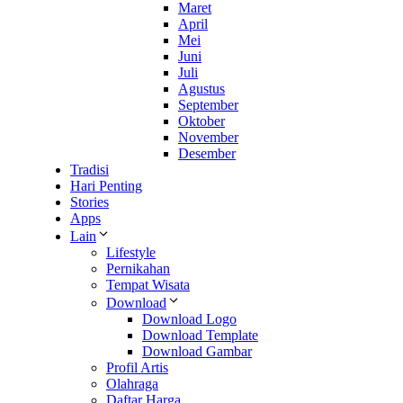
Maret
April
Mei
Juni
Juli
Agustus
September
Oktober
November
Desember
Tradisi
Hari Penting
Stories
Apps
Lain
Lifestyle
Pernikahan
Tempat Wisata
Download
Download Logo
Download Template
Download Gambar
Profil Artis
Olahraga
Daftar Harga