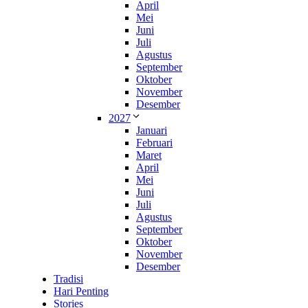
April
Mei
Juni
Juli
Agustus
September
Oktober
November
Desember
2027
Januari
Februari
Maret
April
Mei
Juni
Juli
Agustus
September
Oktober
November
Desember
Tradisi
Hari Penting
Stories