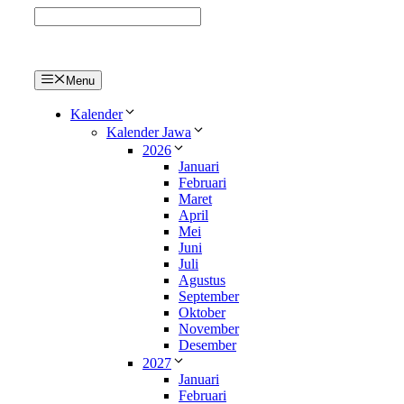
Langsung
ke
isi
Menu
Kalender
Kalender Jawa
2026
Januari
Februari
Maret
April
Mei
Juni
Juli
Agustus
September
Oktober
November
Desember
2027
Januari
Februari