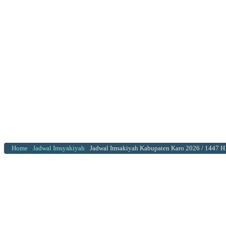
Home
Jadwal Imsyakiyah
Jadwal Imsakiyah Kabupaten Karo 2026 / 1447 H