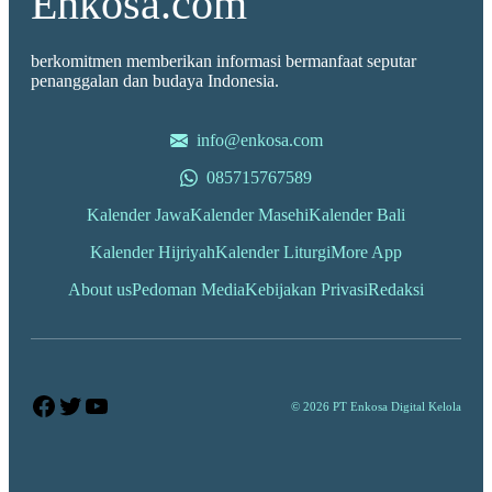
Enkosa.com
berkomitmen memberikan informasi bermanfaat seputar
penanggalan dan budaya Indonesia.
info@enkosa.com
085715767589
Kalender Jawa
Kalender Masehi
Kalender Bali
Kalender Hijriyah
Kalender Liturgi
More App
About us
Pedoman Media
Kebijakan Privasi
Redaksi
Facebook
Twitter
YouTube
© 2026 PT Enkosa Digital Kelola