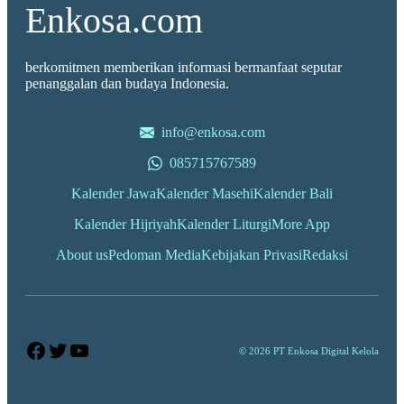
Enkosa.com
berkomitmen memberikan informasi bermanfaat seputar
penanggalan dan budaya Indonesia.
info@enkosa.com
085715767589
Kalender Jawa
Kalender Masehi
Kalender Bali
Kalender Hijriyah
Kalender Liturgi
More App
About us
Pedoman Media
Kebijakan Privasi
Redaksi
Facebook
Twitter
YouTube
© 2026 PT Enkosa Digital Kelola