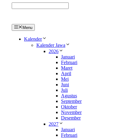
Langsung
ke
isi
Menu
Kalender
Kalender Jawa
2026
Januari
Februari
Maret
April
Mei
Juni
Juli
Agustus
September
Oktober
November
Desember
2027
Januari
Februari