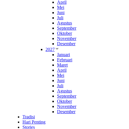
April
Mei
Juni
Juli
Agustus
September
Oktober
November
Desember
2027
Januari
Februari
Maret
April
Mei
Juni
Juli
Agustus
September
Oktober
November
Desember
Tradisi
Hari Penting
Stories