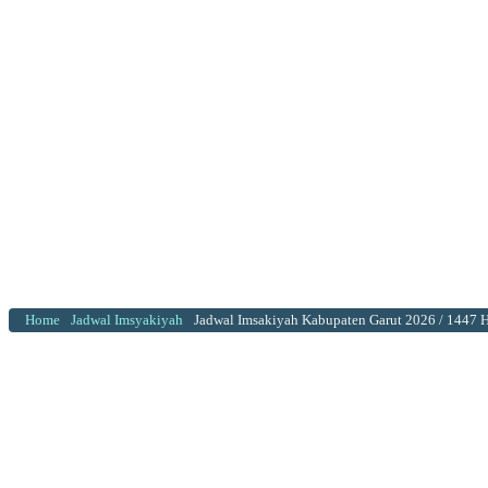
Home
Jadwal Imsyakiyah
Jadwal Imsakiyah Kabupaten Garut 2026 / 1447 