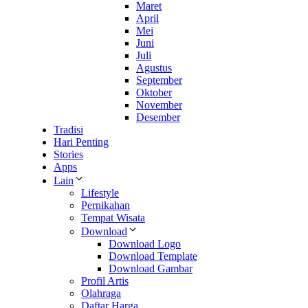
Maret
April
Mei
Juni
Juli
Agustus
September
Oktober
November
Desember
Tradisi
Hari Penting
Stories
Apps
Lain
Lifestyle
Pernikahan
Tempat Wisata
Download
Download Logo
Download Template
Download Gambar
Profil Artis
Olahraga
Daftar Harga