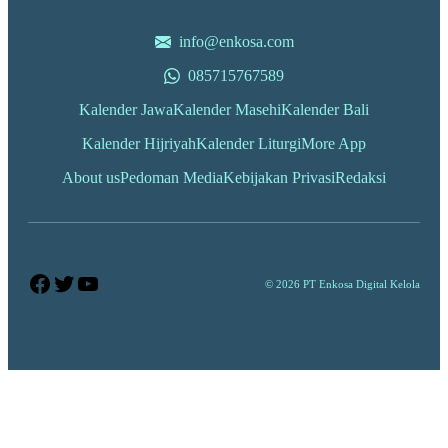
info@enkosa.com
085715767589
Kalender Jawa
Kalender Masehi
Kalender Bali
Kalender Hijriyah
Kalender Liturgi
More App
About us
Pedoman Media
Kebijakan Privasi
Redaksi
Facebook
Twitter
YouTube
© 2026 PT Enkosa Digital Kelola