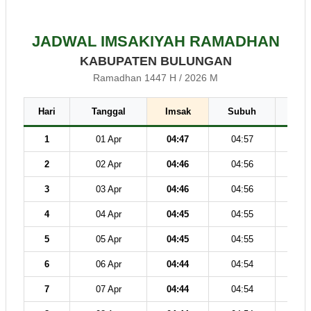
JADWAL IMSAKIYAH RAMADHAN
KABUPATEN BULUNGAN
Ramadhan 1447 H / 2026 M
Hari
Tanggal
Imsak
Subuh
Dz
1
01 Apr
04:47
04:57
12
2
02 Apr
04:46
04:56
12
3
03 Apr
04:46
04:56
12
4
04 Apr
04:45
04:55
12
5
05 Apr
04:45
04:55
12
6
06 Apr
04:44
04:54
12
7
07 Apr
04:44
04:54
12