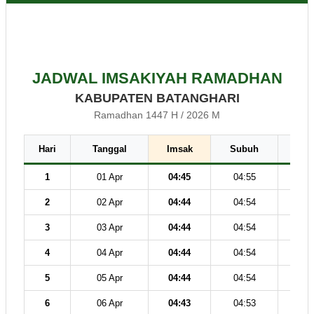
JADWAL IMSAKIYAH RAMADHAN
KABUPATEN BATANGHARI
Ramadhan 1447 H / 2026 M
Hari
Tanggal
Imsak
Subuh
Dz
1
01 Apr
04:45
04:55
12
2
02 Apr
04:44
04:54
12
3
03 Apr
04:44
04:54
12
4
04 Apr
04:44
04:54
12
5
05 Apr
04:44
04:54
12
6
06 Apr
04:43
04:53
12