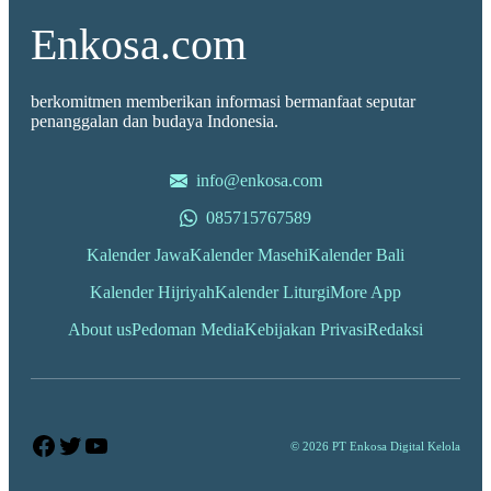
Enkosa.com
berkomitmen memberikan informasi bermanfaat seputar
penanggalan dan budaya Indonesia.
info@enkosa.com
085715767589
Kalender Jawa
Kalender Masehi
Kalender Bali
Kalender Hijriyah
Kalender Liturgi
More App
About us
Pedoman Media
Kebijakan Privasi
Redaksi
Facebook
Twitter
YouTube
© 2026 PT Enkosa Digital Kelola