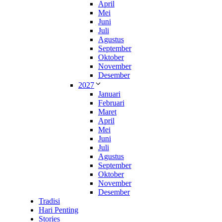
April
Mei
Juni
Juli
Agustus
September
Oktober
November
Desember
2027
Januari
Februari
Maret
April
Mei
Juni
Juli
Agustus
September
Oktober
November
Desember
Tradisi
Hari Penting
Stories