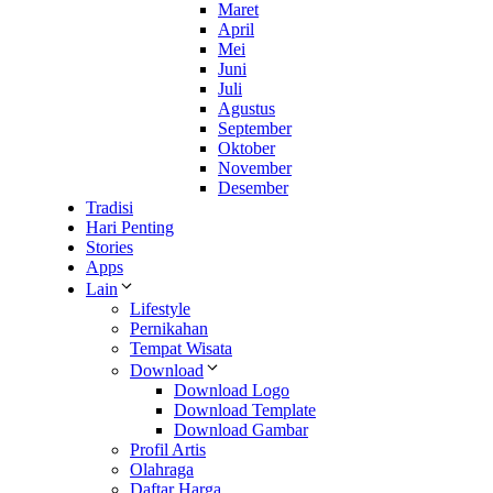
Maret
April
Mei
Juni
Juli
Agustus
September
Oktober
November
Desember
Tradisi
Hari Penting
Stories
Apps
Lain
Lifestyle
Pernikahan
Tempat Wisata
Download
Download Logo
Download Template
Download Gambar
Profil Artis
Olahraga
Daftar Harga