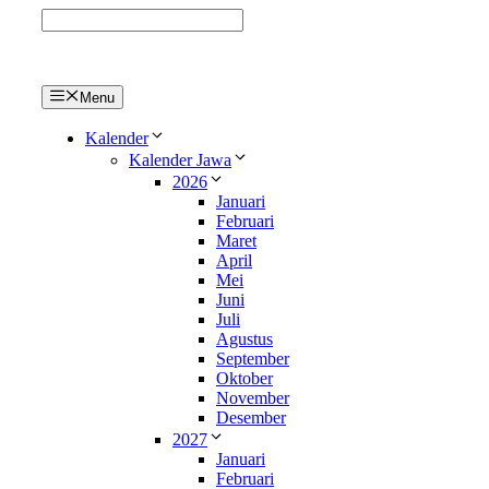
Langsung
ke
isi
Menu
Kalender
Kalender Jawa
2026
Januari
Februari
Maret
April
Mei
Juni
Juli
Agustus
September
Oktober
November
Desember
2027
Januari
Februari